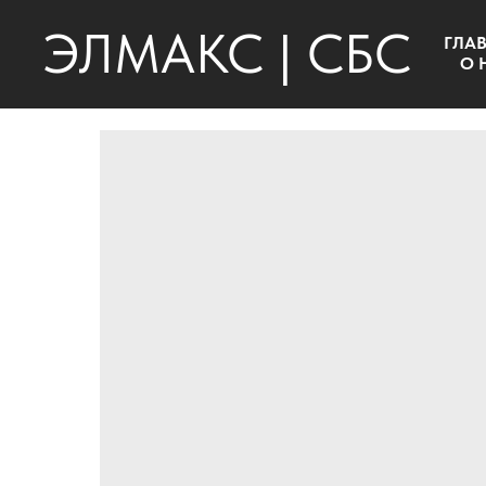
ЭЛМАКС | СБС
ГЛА
О 