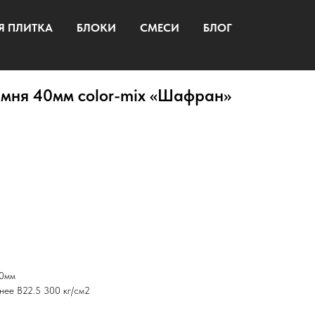
Я ПЛИТКА
БЛОКИ
СМЕСИ
БЛОГ
амня 40мм color-mix «Шафран»
40мм
енее B22.5 300 кг/см2