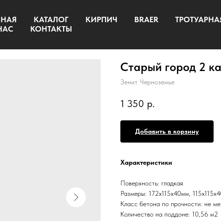
ВНАЯ
КАТАЛОГ
КИРПИЧ
BRAER
ТРОТУАРНА
НАС
КОНТАКТЫ
Старый город 2 к
Зенит Черноземье
1 350
р.
Добавить в корзину
Характеристики
Поверхность: гладкая
Размеры: 172x115x40мм, 115x115x
Класс бетона по прочности: не м
Количество на поддоне: 10,56 м2