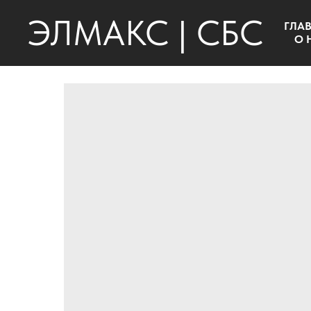
ЭЛМАКС | СБС
ГЛА
О 