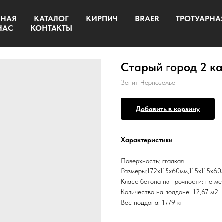
ВНАЯ
КАТАЛОГ
КИРПИЧ
BRAER
ТРОТУАРНА
НАС
КОНТАКТЫ
Старый город 2 к
Зенит Черноземье
Добавить в корзину
Характеристики
Поверхность: гладкая
Размеры:172x115x60мм,115x115x6
Класс бетона по прочности: не ме
Количество на поддоне: 12,67 м2
Вес поддона: 1779 кг