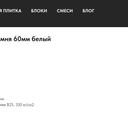
Я ПЛИТКА
БЛОКИ
СМЕСИ
БЛОГ
амня 60мм белый
0мм
нее B25, 330 кг/см2