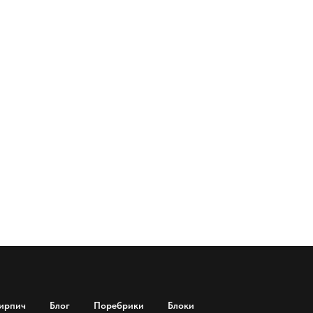
ирпич
Блог
Поребрики
Блоки