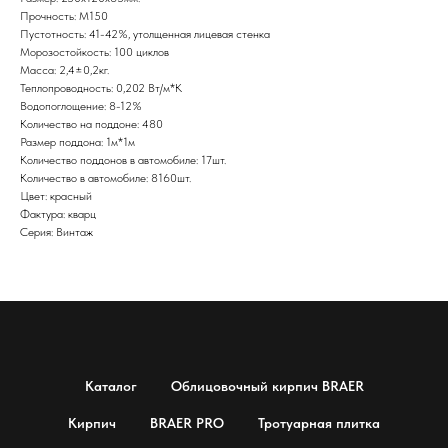
Прочность: М150
Пустотность: 41-42%, утолщенная лицевая стенка
Морозостойкость: 100 циклов
Масса: 2,4±0,2кг.
Теплопроводность: 0,202 Вт/м*К
Водопоглощение: 8-12%
Количество на поддоне: 480
Размер поддона: 1м*1м
Количество поддонов в автомобиле: 17шт.
Количество в автомобиле: 8160шт.
Цвет: красный
Фактура: кварц
Серия: Винтаж
Каталог
Облицовочный кирпич BRAER
Кирпич
BRAER PRO
Тротуарная плитка