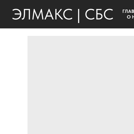
ЭЛМАКС | СБС
ГЛА
О 