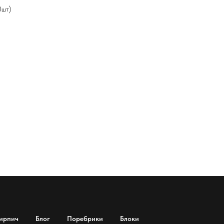
0шт)
ирпич
Блог
Поребрики
Блоки