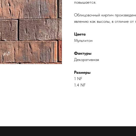
повышается.
Облицовочный кирпич произведенн
явлению как высолы, в отличие от
Цвета
Мультитон
Фактуры
Декоративная
Размеры
1 NF
1.4 NF