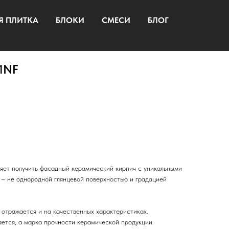
Я ПЛИТКА
БЛОКИ
СМЕСИ
БЛОГ
 1NF
ляет получить фасадный керамический кирпич с уникальными
– не однородной глянцевой поверхностью и градацией
 отражается и на качественных характеристиках.
ется, а марка прочности керамической продукции