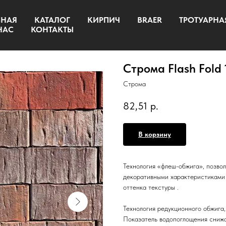
ВНАЯ
КАТАЛОГ
КИРПИЧ
BRAER
ТРОТУАРНА
НАС
КОНТАКТЫ
Строма Flash Fold
Строма
82,51
р.
В корзину
Технология «флеш-обжига», позво
декоративными характеристиками 
оттенка текстуры .
Технология редукционного обжига,
Показатель водопоглощения снижа