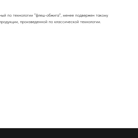
ый по технологии "флеш-обжига", менее подвержен такому
 продукции, произведенной по классической технологии.