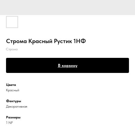
Строма Красный Рустик 1НФ
Строма
В корзину
Цвета
Красный
Фактуры
Декоративная
Размеры
1 NF