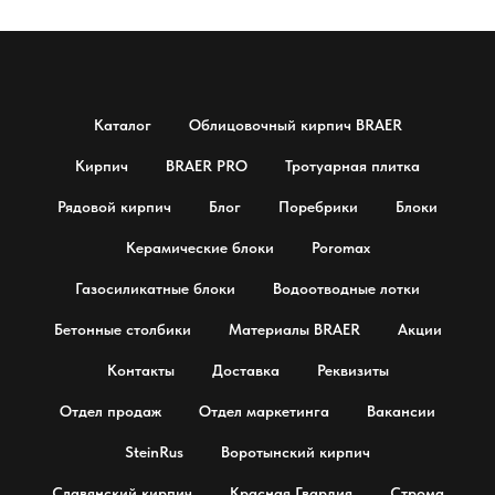
Каталог
Облицовочный кирпич BRAER
Кирпич
BRAER PRO
Тротуарная плитка
Рядовой кирпич
Блог
Поребрики
Блоки
Керамические блоки
Poromax
Газосиликатные блоки
Водоотводные лотки
Бетонные столбики
Материалы BRAER
Акции
Контакты
Доставка
Реквизиты
Отдел продаж
Отдел маркетинга
Вакансии
SteinRus
Воротынский кирпич
Славянский кирпич
Красная Гвардия
Строма