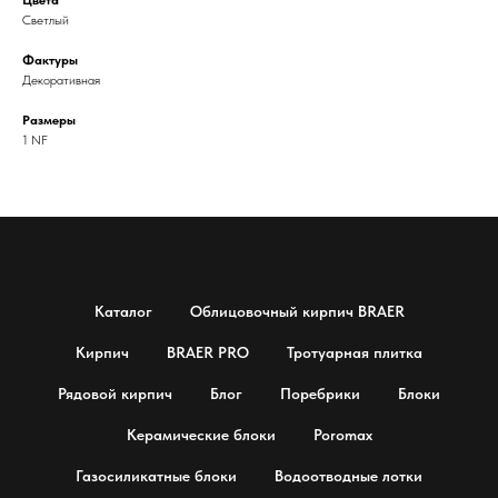
Светлый
Фактуры
Декоративная
Размеры
1 NF
Каталог
Облицовочный кирпич BRAER
Кирпич
BRAER PRO
Тротуарная плитка
Рядовой кирпич
Блог
Поребрики
Блоки
Керамические блоки
Poromax
Газосиликатные блоки
Водоотводные лотки