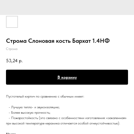
Строма Слоновая кость Бархат 1.4НФ
Строма
53,24
р.
В корзину
Пустотелый кирпич по сравнению с обычным имеет:
- Лучшую тепло- и звукоизоляцию;
- Более высокую прочность;
- Пожаростойкость (это связано с особенностями изготовления: «закаленная»
при высокой температуре керамика отличается особой огнеустойчивостью).
Цвета