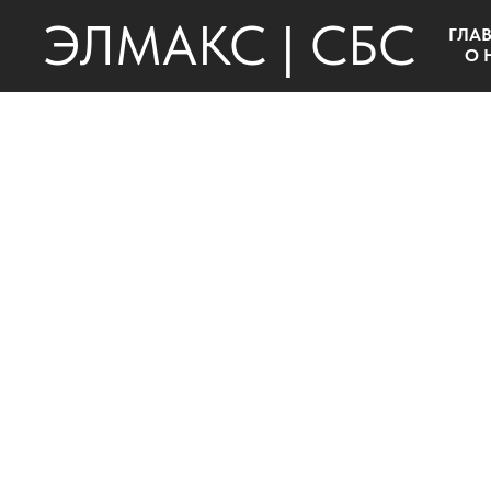
ЭЛМАКС | СБС
ГЛА
О 