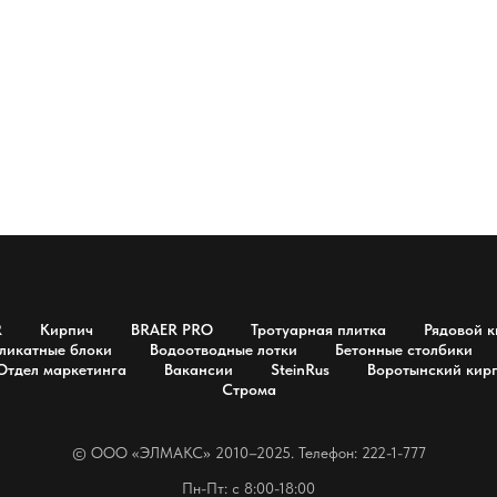
R
Кирпич
BRAER PRO
Тротуарная плитка
Рядовой к
ликатные блоки
Водоотводные лотки
Бетонные столбики
Отдел маркетинга
Вакансии
SteinRus
Воротынский кир
Строма
© OOO «ЭЛМАКС» 2010–2025. Телефон: 222-1-777
Пн-Пт: с 8:00-18:00