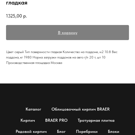
гладкая
1325,00
р.
В корзину
Цвет серый Тип поверхности гладкая Количество на поддоне, м2 10.8 Вес
поддона, кг 1980 Норма загрузки поддонов на авто г/п 20 т, шт 10
Производственная площадка Москва
Каталог
Облицовочный кирпич BRAER
Кирпич
BRAER PRO
Тротуарная плитка
Рядовой кирпич
Блог
Поребрики
Блоки