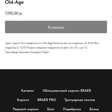
Old-Age
1395,00
р.
В корзину
Цвет серый Тип поверхности Old-Age Количество на поддоне, м2 8.64 Вес
поддона, кг 1570 Норма загрузки поддонов на авто г/п 20 т, шт 12
Производственная площадка Орёл
Каталог
Облицовочный кирпич BRAER
Кирпич
BRAER PRO
Тротуарная плитка
Рядовой кирпич
Блог
Поребрики
Блоки