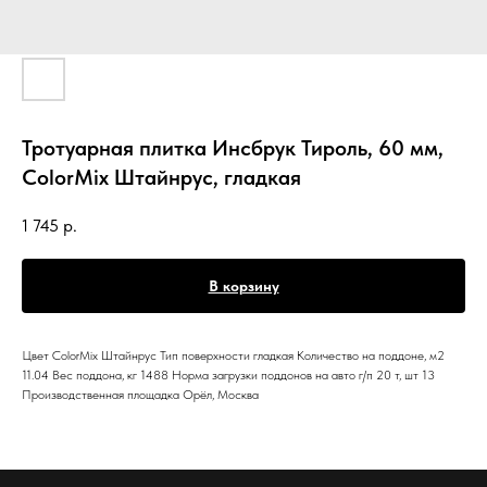
Тротуарная плитка Инсбрук Тироль, 60 мм,
ColorMix Штайнрус, гладкая
1 745
р.
В корзину
Цвет ColorMix Штайнрус Тип поверхности гладкая Количество на поддоне, м2
11.04 Вес поддона, кг 1488 Норма загрузки поддонов на авто г/п 20 т, шт 13
Производственная площадка Орёл, Москва