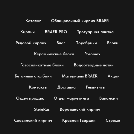
Каталог
Облицовочный кирпич BRAER
Кирпич
BRAER PRO
Тротуарная плитка
Рядовой кирпич
Блог
Поребрики
Блоки
Керамические блоки
Poromax
Газосиликатные блоки
Водоотводные лотки
Бетонные столбики
Материалы BRAER
Акции
Контакты
Доставка
Реквизиты
Отдел продаж
Отдел маркетинга
Вакансии
SteinRus
Воротынский кирпич
Славянский кирпич
Красная Гвардия
Строма