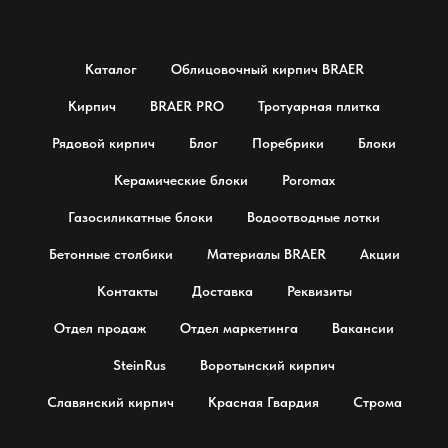
Каталог
Облицовочный кирпич BRAER
Кирпич
BRAER PRO
Тротуарная плитка
Рядовой кирпич
Блог
Поребрики
Блоки
Керамические блоки
Poromax
Газосиликатные блоки
Водоотводные лотки
Бетонные столбики
Материалы BRAER
Акции
Контакты
Доставка
Реквизиты
Отдел продаж
Отдел маркетинга
Вакансии
SteinRus
Воротынский кирпич
Славянский кирпич
Красная Гвардия
Строма