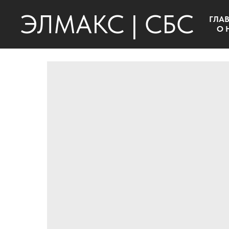
ЭЛМАКС | СБС
ГЛА
О 