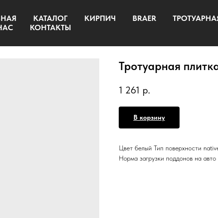
ВНАЯ
КАТАЛОГ
КИРПИЧ
BRAER
ТРОТУАРНА
НАС
КОНТАКТЫ
Тротуарная плитка
1 261
р.
В корзину
Цвет белый Тип поверхности nativ
Норма загрузки поддонов на авто