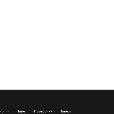
ирпич
Блог
Поребрики
Блоки