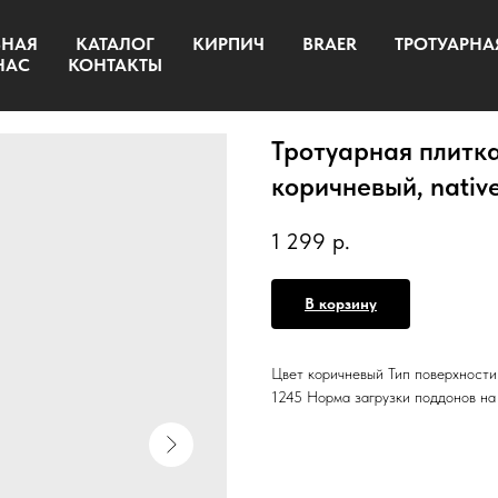
ВНАЯ
КАТАЛОГ
КИРПИЧ
BRAER
ТРОТУАРНА
НАС
КОНТАКТЫ
Тротуарная плитка
коричневый, nativ
1 299
р.
В корзину
Цвет коричневый Тип поверхности 
1245 Норма загрузки поддонов на 