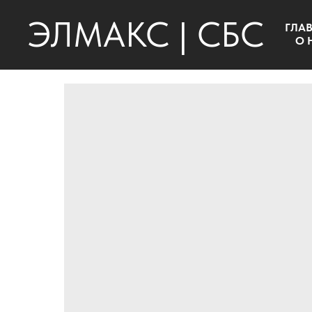
ЭЛМАКС | СБС
ГЛА
О 