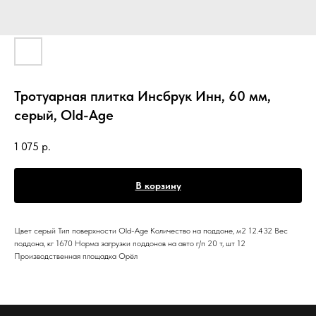
Тротуарная плитка Инсбрук Инн, 60 мм,
серый, Old-Age
1 075
р.
В корзину
Цвет серый Тип поверхности Old-Age Количество на поддоне, м2 12.432 Вес
поддона, кг 1670 Норма загрузки поддонов на авто г/п 20 т, шт 12
Производственная площадка Орёл