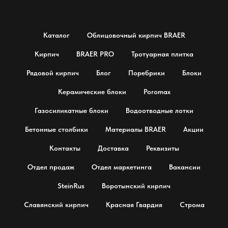
Каталог
Облицовочный кирпич BRAER
Кирпич
BRAER PRO
Тротуарная плитка
Рядовой кирпич
Блог
Поребрики
Блоки
Керамические блоки
Poromax
Газосиликатные блоки
Водоотводные лотки
Бетонные столбики
Материалы BRAER
Акции
Контакты
Доставка
Реквизиты
Отдел продаж
Отдел маркетинга
Вакансии
SteinRus
Воротынский кирпич
Славянский кирпич
Красная Гвардия
Строма