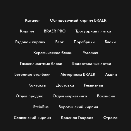
Каталог
Облицовочный кирпич BRAER
Кирпич
BRAER PRO
Тротуарная плитка
Рядовой кирпич
Блог
Поребрики
Блоки
Керамические блоки
Poromax
Газосиликатные блоки
Водоотводные лотки
Бетонные столбики
Материалы BRAER
Акции
Контакты
Доставка
Реквизиты
Отдел продаж
Отдел маркетинга
Вакансии
SteinRus
Воротынский кирпич
Славянский кирпич
Красная Гвардия
Строма