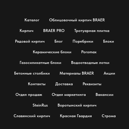
Каталог
Облицовочный кирпич BRAER
Кирпич
BRAER PRO
Тротуарная плитка
Рядовой кирпич
Блог
Поребрики
Блоки
Керамические блоки
Poromax
Газосиликатные блоки
Водоотводные лотки
Бетонные столбики
Материалы BRAER
Акции
Контакты
Доставка
Реквизиты
Отдел продаж
Отдел маркетинга
Вакансии
SteinRus
Воротынский кирпич
Славянский кирпич
Красная Гвардия
Строма