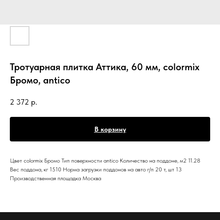
Тротуарная плитка Аттика, 60 мм, colormix
Бромо, antico
2 372
р.
В корзину
Цвет colormix Бромо Тип поверхности antico Количество на поддоне, м2 11.28
Вес поддона, кг 1510 Норма загрузки поддонов на авто г/п 20 т, шт 13
Производственная площадка Москва