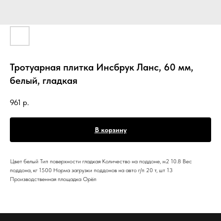
Тротуарная плитка Инсбрук Ланс, 60 мм,
белый, гладкая
961
р.
В корзину
Цвет белый Тип поверхности гладкая Количество на поддоне, м2 10.8 Вес
поддона, кг 1500 Норма загрузки поддонов на авто г/п 20 т, шт 13
Производственная площадка Орёл