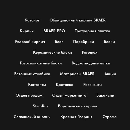
Каталог
Облицовочный кирпич BRAER
Кирпич
BRAER PRO
Тротуарная плитка
Рядовой кирпич
Блог
Поребрики
Блоки
Керамические блоки
Poromax
Газосиликатные блоки
Водоотводные лотки
Бетонные столбики
Материалы BRAER
Акции
Контакты
Доставка
Реквизиты
Отдел продаж
Отдел маркетинга
Вакансии
SteinRus
Воротынский кирпич
Славянский кирпич
Красная Гвардия
Строма