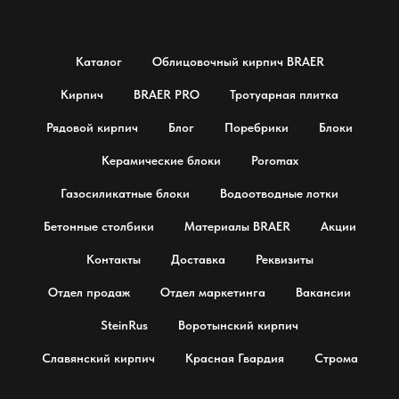
Каталог
Облицовочный кирпич BRAER
Кирпич
BRAER PRO
Тротуарная плитка
Рядовой кирпич
Блог
Поребрики
Блоки
Керамические блоки
Poromax
Газосиликатные блоки
Водоотводные лотки
Бетонные столбики
Материалы BRAER
Акции
Контакты
Доставка
Реквизиты
Отдел продаж
Отдел маркетинга
Вакансии
SteinRus
Воротынский кирпич
Славянский кирпич
Красная Гвардия
Строма