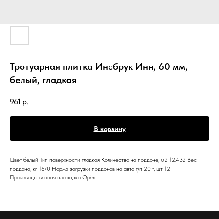
Тротуарная плитка Инсбрук Инн, 60 мм,
белый, гладкая
961
р.
В корзину
Цвет белый Тип поверхности гладкая Количество на поддоне, м2 12.432 Вес
поддона, кг 1670 Норма загрузки поддонов на авто г/п 20 т, шт 12
Производственная площадка Орёл