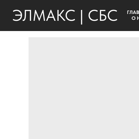
ЭЛМАКС | СБС
ГЛА
О 