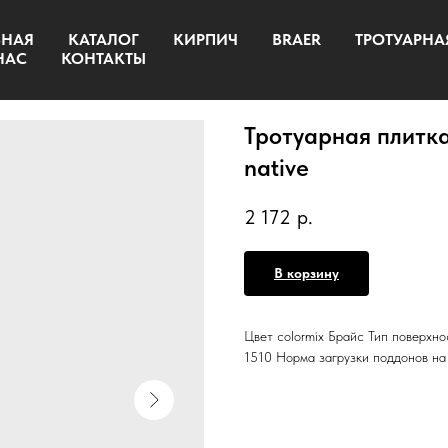
ВНАЯ
КАТАЛОГ
КИРПИЧ
BRAER
ТРОТУАРНА
НАС
КОНТАКТЫ
Тротуарная плитка
native
2 172
р.
В корзину
Цвет colormix Брайс Тип поверхнос
1510 Норма загрузки поддонов на