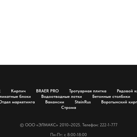
R
Кирпич
BRAER PRO
Тротуарная плитка
Рядовой к
ликатные блоки
Водоотводные лотки
Бетонные столбики
Отдел маркетинга
Вакансии
SteinRus
Воротынский кир
Строма
© OOO «ЭЛМАКС» 2010–2025. Телефон: 222-1-777
Пн-Пт: с 8:00-18:00