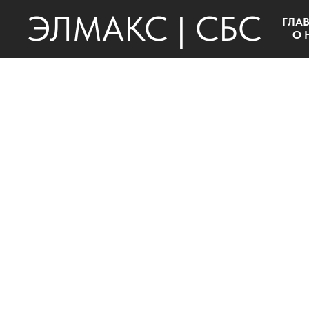
ЭЛМАКС | СБС
ГЛА
О 