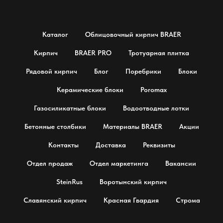
Каталог
Облицовочный кирпич BRAER
Кирпич
BRAER PRO
Тротуарная плитка
Рядовой кирпич
Блог
Поребрики
Блоки
Керамические блоки
Poromax
Газосиликатные блоки
Водоотводные лотки
Бетонные столбики
Материалы BRAER
Акции
Контакты
Доставка
Реквизиты
Отдел продаж
Отдел маркетинга
Вакансии
SteinRus
Воротынский кирпич
Славянский кирпич
Красная Гвардия
Строма