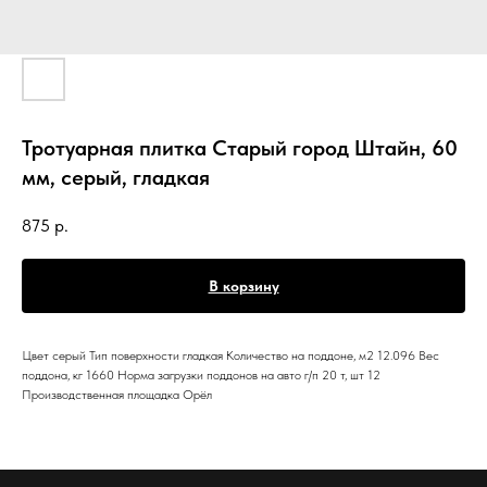
Тротуарная плитка Старый город Штайн, 60
мм, серый, гладкая
875
р.
В корзину
Цвет серый Тип поверхности гладкая Количество на поддоне, м2 12.096 Вес
поддона, кг 1660 Норма загрузки поддонов на авто г/п 20 т, шт 12
Производственная площадка Орёл