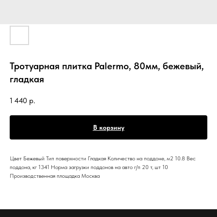
Тротуарная плитка Palermo, 80мм, бежевый,
гладкая
1 440
р.
В корзину
Цвет Бежевый Тип поверхности Гладкая Количество на поддоне, м2 10.8 Вес
поддона, кг 1341 Норма загрузки поддонов на авто г/п 20 т, шт 10
Производственная площадка Москва