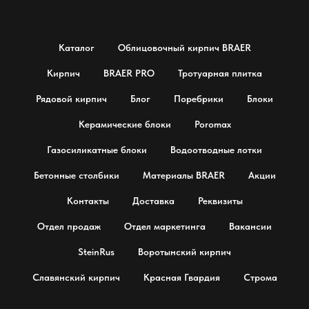
Каталог
Облицовочный кирпич BRAER
Кирпич
BRAER PRO
Тротуарная плитка
Рядовой кирпич
Блог
Поребрики
Блоки
Керамические блоки
Poromax
Газосиликатные блоки
Водоотводные лотки
Бетонные столбики
Материалы BRAER
Акции
Контакты
Доставка
Реквизиты
Отдел продаж
Отдел маркетинга
Вакансии
SteinRus
Воротынский кирпич
Славянский кирпич
Красная Гвардия
Строма