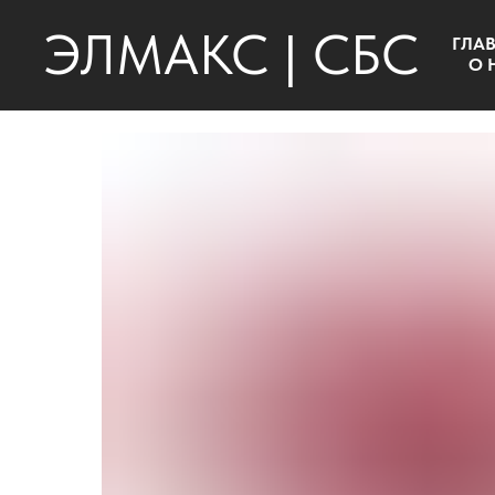
ЭЛМАКС | СБС
ГЛА
О 