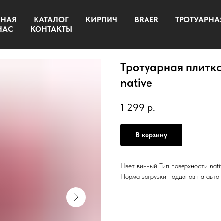
ВНАЯ
КАТАЛОГ
КИРПИЧ
BRAER
ТРОТУАРНА
НАС
КОНТАКТЫ
Тротуарная плитка
native
1 299
р.
В корзину
Цвет винный Тип поверхности nati
Норма загрузки поддонов на авто 