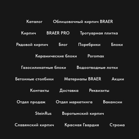
Каталог
Облицовочный кирпич BRAER
Кирпич
BRAER PRO
Тротуарная плитка
Рядовой кирпич
Блог
Поребрики
Блоки
Керамические блоки
Poromax
Газосиликатные блоки
Водоотводные лотки
Бетонные столбики
Материалы BRAER
Акции
Контакты
Доставка
Реквизиты
Отдел продаж
Отдел маркетинга
Вакансии
SteinRus
Воротынский кирпич
Славянский кирпич
Красная Гвардия
Строма