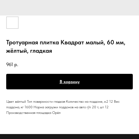
Тротуарная плитка Квадрат малый, 60 мм,
жёлтый, гладкая
961
р.
В корзину
Цвет жёлтый Тип поверхности гладкая Количество на поддоне, м2 12 Вес
поддона, кг 1600 Норма загрузки поддонов на авто г/п 20 т, шт 12
Производственная площадка Орёл