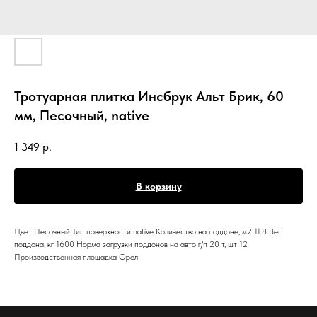
Тротуарная плитка Инсбрук Альт Брик, 60
мм, Песочный, native
1 349
р.
В корзину
Цвет Песочный Тип поверхности native Количество на поддоне, м2 11.8 Вес
поддона, кг 1600 Норма загрузки поддонов на авто г/п 20 т, шт 12
Производственная площадка Орёл