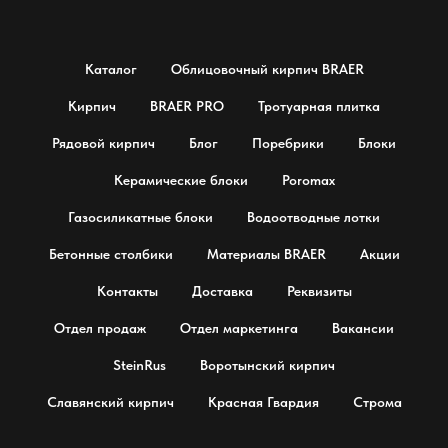
Каталог
Облицовочный кирпич BRAER
Кирпич
BRAER PRO
Тротуарная плитка
Рядовой кирпич
Блог
Поребрики
Блоки
Керамические блоки
Poromax
Газосиликатные блоки
Водоотводные лотки
Бетонные столбики
Материалы BRAER
Акции
Контакты
Доставка
Реквизиты
Отдел продаж
Отдел маркетинга
Вакансии
SteinRus
Воротынский кирпич
Славянский кирпич
Красная Гвардия
Строма