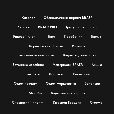
Каталог
Облицовочный кирпич BRAER
Кирпич
BRAER PRO
Тротуарная плитка
Рядовой кирпич
Блог
Поребрики
Блоки
Керамические блоки
Poromax
Газосиликатные блоки
Водоотводные лотки
Бетонные столбики
Материалы BRAER
Акции
Контакты
Доставка
Реквизиты
Отдел продаж
Отдел маркетинга
Вакансии
SteinRus
Воротынский кирпич
Славянский кирпич
Красная Гвардия
Строма