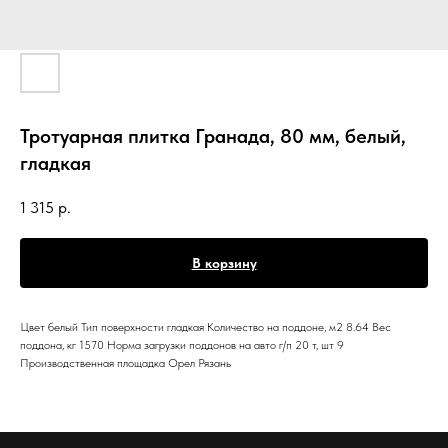
Тротуарная плитка Гранада, 80 мм, белый,
гладкая
1 315
р.
В корзину
Цвет белый Тип поверхности гладкая Количество на поддоне, м2 8.64 Вес
поддона, кг 1570 Норма загрузки поддонов на авто г/п 20 т, шт 9
Производственная площадка Орел Рязань