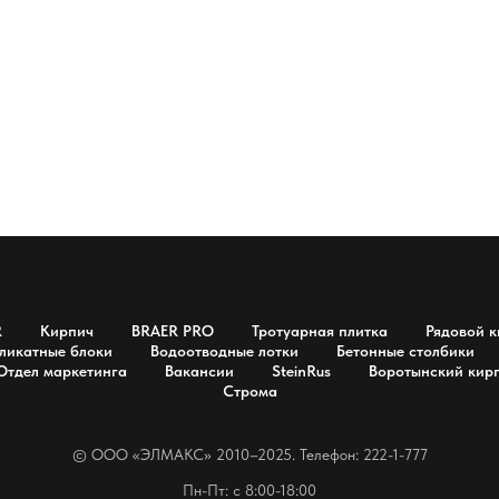
R
Кирпич
BRAER PRO
Тротуарная плитка
Рядовой к
ликатные блоки
Водоотводные лотки
Бетонные столбики
Отдел маркетинга
Вакансии
SteinRus
Воротынский кир
Строма
© OOO «ЭЛМАКС» 2010–2025. Телефон: 222-1-777
Пн-Пт: с 8:00-18:00