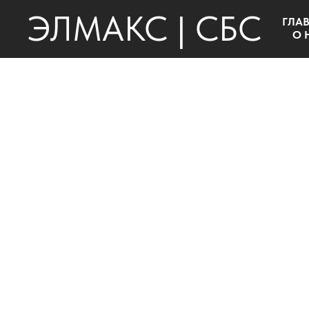
ЭЛМАКС | СБС
ГЛА
О 