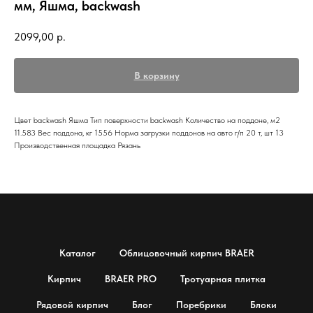
мм, Яшма, backwash
2099,00
р.
В корзину
Цвет backwash Яшма Тип поверхности backwash Количество на поддоне, м2
11.583 Вес поддона, кг 1556 Норма загрузки поддонов на авто г/п 20 т, шт 13
Производственная площадка Рязань
Каталог
Облицовочный кирпич BRAER
Кирпич
BRAER PRO
Тротуарная плитка
Рядовой кирпич
Блог
Поребрики
Блоки