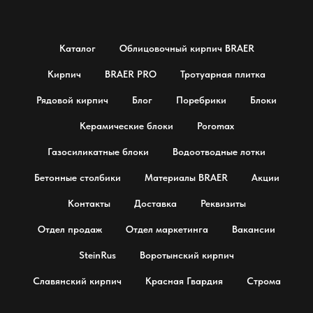
Каталог
Облицовочный кирпич BRAER
Кирпич
BRAER PRO
Тротуарная плитка
Рядовой кирпич
Блог
Поребрики
Блоки
Керамические блоки
Poromax
Газосиликатные блоки
Водоотводные лотки
Бетонные столбики
Материалы BRAER
Акции
Контакты
Доставка
Реквизиты
Отдел продаж
Отдел маркетинга
Вакансии
SteinRus
Воротынский кирпич
Славянский кирпич
Красная Гвардия
Строма