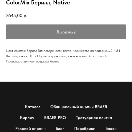
ColorMix Берилл, Native
2645,00
р.
В корзину
Цвет colormix Берилл Тип поверхности native Количество на поддоне, м2 4.84
Вес поддона, кг 1107 Норма загрузки поддонов на авто г/п 20 т, шт 18
Производственная площадка Рязань
Каталог
Облицовочный кирпич BRAER
Кирпич
BRAER PRO
Тротуарная плитка
Рядовой кирпич
Блог
Поребрики
Блоки