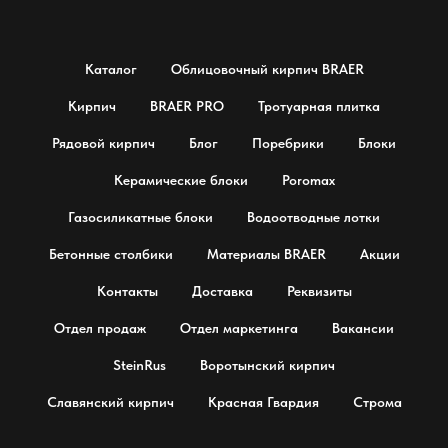
Каталог
Облицовочный кирпич BRAER
Кирпич
BRAER PRO
Тротуарная плитка
Рядовой кирпич
Блог
Поребрики
Блоки
Керамические блоки
Poromax
Газосиликатные блоки
Водоотводные лотки
Бетонные столбики
Материалы BRAER
Акции
Контакты
Доставка
Реквизиты
Отдел продаж
Отдел маркетинга
Вакансии
SteinRus
Воротынский кирпич
Славянский кирпич
Красная Гвардия
Строма