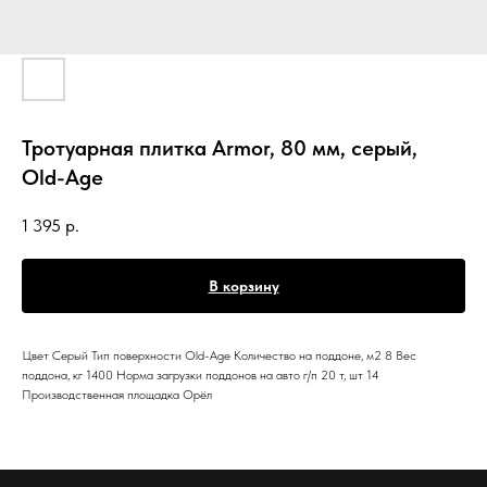
Тротуарная плитка Armor, 80 мм, серый,
Old-Age
1 395
р.
В корзину
Цвет Серый Тип поверхности Old-Age Количество на поддоне, м2 8 Вес
поддона, кг 1400 Норма загрузки поддонов на авто г/п 20 т, шт 14
Производственная площадка Орёл