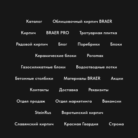
Каталог
Облицовочный кирпич BRAER
Кирпич
BRAER PRO
Тротуарная плитка
Рядовой кирпич
Блог
Поребрики
Блоки
Керамические блоки
Poromax
Газосиликатные блоки
Водоотводные лотки
Бетонные столбики
Материалы BRAER
Акции
Контакты
Доставка
Реквизиты
Отдел продаж
Отдел маркетинга
Вакансии
SteinRus
Воротынский кирпич
Славянский кирпич
Красная Гвардия
Строма