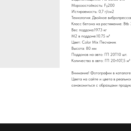
Морозостойкость: F₂200
Истираемость: 0,7 г/см2
Технология: Двойное вибропрессо
Класс бетона на растяжение: Btb 3
Вес поддона:1973 кг
М2 в поддоне:10.75 м²
Цвет: Color Mix Песчаник
Высота: 80 мм
Поддонов на авто: ГП 20Т10 шт.
Количество в авто: ГП 20т107,5 м²
Внимание! Фотографии в каталоге
Цвета на сайте и цвета в реально
ознакомиться с образцами продук