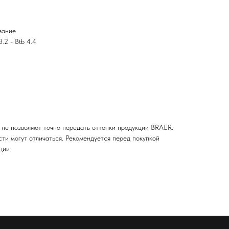
вание
.2 - Btb 4.4
 не позволяют точно передать оттенки продукции BRAER.
сти могут отличаться. Рекомендуется перед покупкой
ции.