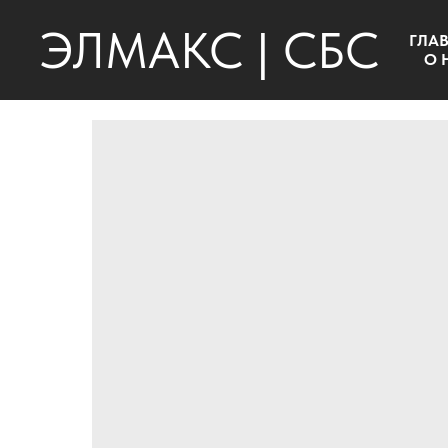
ЭЛМАКС | СБС
ГЛА
О 