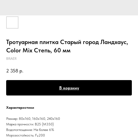
Тротуарная плитка Старый город Ландхаус,
Color Mix Степь, 60 мм
BRAER
2 358
р.
В корзину
Характеристики
Размер: 80x160, 160x160, 240x160
Марка прочности: В25 (М350)
Водопоглощение: Не более 6%
Морозостойкость: F₂200