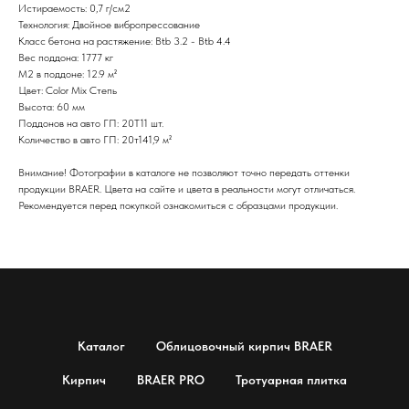
Истираемость: 0,7 г/см2
Технология: Двойное вибропрессование
Класс бетона на растяжение: Btb 3.2 - Btb 4.4
Вес поддона: 1777 кг
М2 в поддоне: 12.9 м²
Цвет: Color Mix Степь
Высота: 60 мм
Поддонов на авто ГП: 20Т11 шт.
Количество в авто ГП: 20т141,9 м²
Внимание! Фотографии в каталоге не позволяют точно передать оттенки
продукции BRAER. Цвета на сайте и цвета в реальности могут отличаться.
Рекомендуется перед покупкой ознакомиться с образцами продукции.
Каталог
Облицовочный кирпич BRAER
Кирпич
BRAER PRO
Тротуарная плитка