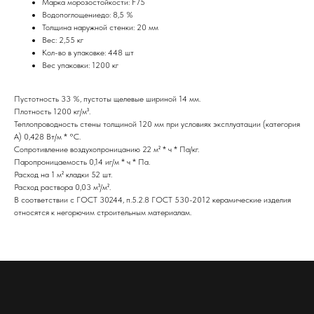
Марка морозостойкости: F75
Водопоглощениедо: 8,5 %
Толщина наружной стенки: 20 мм
Вес: 2,55 кг
Кол-во в упаковке: 448 шт
Вес упаковки: 1200 кг
Пустотность 33 %, пустоты щелевые шириной 14 мм.
Плотность 1200 кг/м³.
Теплопроводность стены толщиной 120 мм при условиях эксплуатации (категория
А) 0,428 Вт/м * °С.
Сопротивление воздухопроницанию 22 м² * ч * Па/кг.
Паропроницаемость 0,14 иг/м * ч * Па.
Расход на 1 м² кладки 52 шт.
Расход раствора 0,03 м³/м².
В соответствии с ГОСТ 30244, п.5.2.8 ГОСТ 530-2012 керамические изделия
относятся к негорючим строительным материалам.