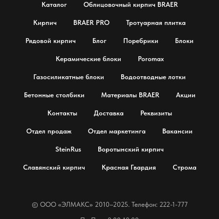
Каталог
Облицовочный кирпич BRAER
Кирпич
BRAER PRO
Тротуарная плитка
Рядовой кирпич
Блог
Поребрики
Блоки
Керамические блоки
Poromax
Газосиликатные блоки
Водоотводные лотки
Бетонные столбики
Материалы BRAER
Акции
Контакты
Доставка
Реквизиты
Отдел продаж
Отдел маркетинга
Вакансии
SteinRus
Воротынский кирпич
Славянский кирпич
Красная Гвардия
Строма
© OOO «ЭЛМАКС» 2010–2025. Телефон: 222-1-777