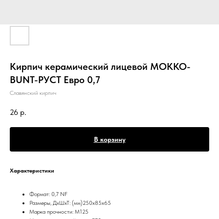
Кирпич керамический лицевой MOKKO-
BUNT-РУСТ Евро 0,7
Славянский кирпич
26
р.
В корзину
Характеристики
Формат: 0,7 NF
Размеры, ДхШхТ: (мм)250х85х65
Марка прочности: М125