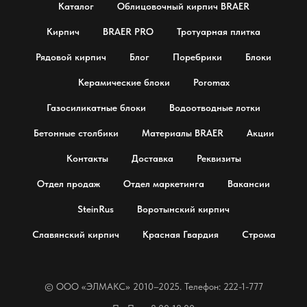
Каталог
Облицовочный кирпич BRAER
Кирпич
BRAER PRO
Тротуарная плитка
Рядовой кирпич
Блог
Поребрики
Блоки
Керамические блоки
Poromax
Газосиликатные блоки
Водоотводные лотки
Бетонные столбики
Материалы BRAER
Акции
Контакты
Доставка
Реквизиты
Отдел продаж
Отдел маркетинга
Вакансии
SteinRus
Воротынский кирпич
Славянский кирпич
Красная Гвардия
Строма
© OOO «ЭЛМАКС» 2010–2025. Телефон: 222-1-777