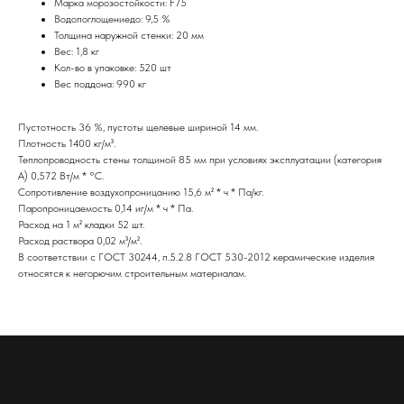
Марка морозостойкости: F75
Водопоглощениедо: 9,5 %
Толщина наружной стенки: 20 мм
Вес: 1,8 кг
Кол-во в упаковке: 520 шт
Вес поддона: 990 кг
Пустотность 36 %, пустоты щелевые шириной 14 мм.
Плотность 1400 кг/м³.
Теплопроводность стены толщиной 85 мм при условиях эксплуатации (категория
А) 0,572 Вт/м * °С.
Сопротивление воздухопроницанию 15,6 м² * ч * Па/кг.
Паропроницаемость 0,14 иг/м * ч * Па.
Расход на 1 м² кладки 52 шт.
Расход раствора 0,02 м³/м².
В соответствии с ГОСТ 30244, п.5.2.8 ГОСТ 530-2012 керамические изделия
относятся к негорючим строительным материалам.