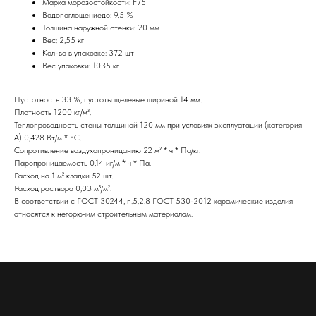
Марка морозостойкости: F75
Водопоглощениедо: 9,5 %
Толщина наружной стенки: 20 мм
Вес: 2,55 кг
Кол-во в упаковке: 372 шт
Вес упаковки: 1035 кг
Пустотность 33 %, пустоты щелевые шириной 14 мм.
Плотность 1200 кг/м³.
Теплопроводность стены толщиной 120 мм при условиях эксплуатации (категория
А) 0,428 Вт/м * °С.
Сопротивление воздухопроницанию 22 м² * ч * Па/кг.
Паропроницаемость 0,14 иг/м * ч * Па.
Расход на 1 м² кладки 52 шт.
Расход раствора 0,03 м³/м².
В соответствии с ГОСТ 30244, п.5.2.8 ГОСТ 530-2012 керамические изделия
относятся к негорючим строительным материалам.