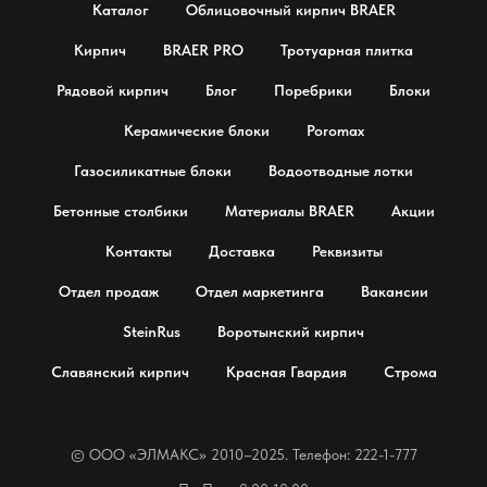
Каталог
Облицовочный кирпич BRAER
Кирпич
BRAER PRO
Тротуарная плитка
Рядовой кирпич
Блог
Поребрики
Блоки
Керамические блоки
Poromax
Газосиликатные блоки
Водоотводные лотки
Бетонные столбики
Материалы BRAER
Акции
Контакты
Доставка
Реквизиты
Отдел продаж
Отдел маркетинга
Вакансии
SteinRus
Воротынский кирпич
Славянский кирпич
Красная Гвардия
Строма
© OOO «ЭЛМАКС» 2010–2025. Телефон: 222-1-777