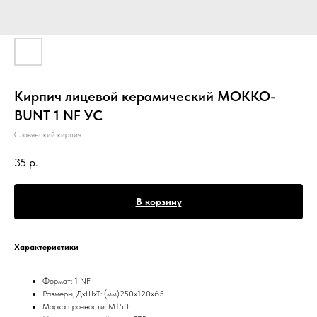
Кирпич лицевой керамический МОККО-
BUNT 1 NF УС
Славянский кирпич
35
р.
В корзину
Характеристики
Формат: 1 NF
Размеры, ДхШхТ: (мм)250х120х65
Марка прочности: М150