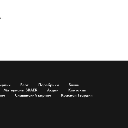
т.
ирпич
Блог
Поребрики
Блоки
Материалы BRAER
Акции
Контакты
пич
Славянский кирпич
Красная Гвардия