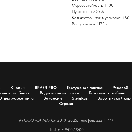
Морозостойкость: F100
Пустотность: 39%
Количество штук в упаковке: 480 ш
Вес упаковки: 1170 кг.
R
Кирпич
BRAER PRO
Тротуарная плитка
Рядовой к
ликатные блоки
Водоотводные лотки
Бетонные столбики
Отдел маркетинга
Вакансии
SteinRus
Воротынский кир
Строма
© OOO «ЭЛМАКС» 2010–2025. Телефон: 222-1-777
Пн-Пт: с 8:00-18:00