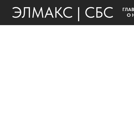
ЭЛМАКС | СБС
ГЛА
О 