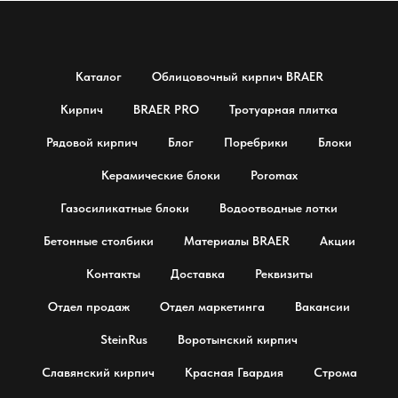
Каталог
Облицовочный кирпич BRAER
Кирпич
BRAER PRO
Тротуарная плитка
Рядовой кирпич
Блог
Поребрики
Блоки
Керамические блоки
Poromax
Газосиликатные блоки
Водоотводные лотки
Бетонные столбики
Материалы BRAER
Акции
Контакты
Доставка
Реквизиты
Отдел продаж
Отдел маркетинга
Вакансии
SteinRus
Воротынский кирпич
Славянский кирпич
Красная Гвардия
Строма