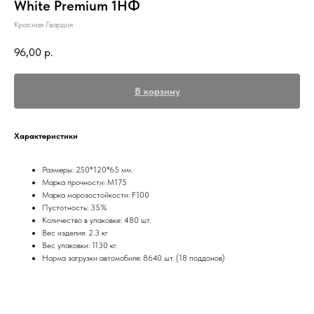
White Premium 1НФ
Красная Гвардия
96,00
р.
В корзину
Характеристики
Размеры: 250*120*65 мм.
Марка прочности: М175
Марка морозостойкости: F100
Пустотность: 35%
Количество в упаковке: 480 шт.
Вес изделия: 2.3 кг
Вес упаковки: 1130 кг.
Норма загрузки автомобиля: 8640 шт. (18 поддонов)