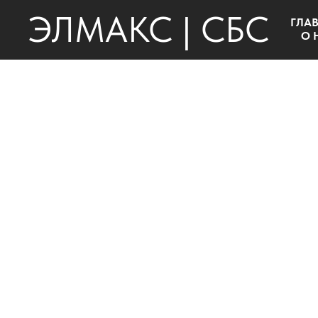
ЭЛМАКС | СБС
ГЛА
О 