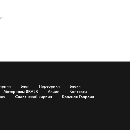
т.
ирпич
Блог
Поребрики
Блоки
Материалы BRAER
Акции
Контакты
пич
Славянский кирпич
Красная Гвардия