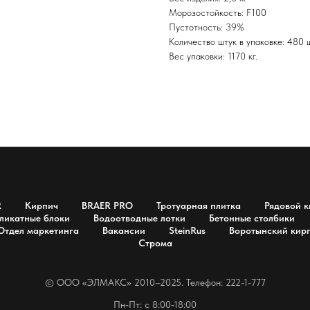
Морозостойкость: F100
Пустотность: 39%
Количество штук в упаковке: 480 ш
Вес упаковки: 1170 кг.
R
Кирпич
BRAER PRO
Тротуарная плитка
Рядовой к
ликатные блоки
Водоотводные лотки
Бетонные столбики
Отдел маркетинга
Вакансии
SteinRus
Воротынский кир
Строма
© OOO «ЭЛМАКС» 2010–2025. Телефон: 222-1-777
Пн-Пт: с 8:00-18:00