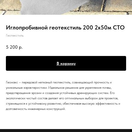
Иглопробивной геотекстиль 200 2х50м СТО
Геотекстиль
5 200
р.
В корзину
Геомакс – передовой нетканый геотекстиль, совмещающий прочность и
уникальные характеристики. Идеальное решение для укрепления почвы,
предотвращения эрозии и создания устойчивых дренирующих систем. Его
экологически чистый состав делает его оптимальным выбором для проектов,
стремящихся к устойчивому развитию, обеспечивая высокую эффективность и
долговечность инженерных конструкций.