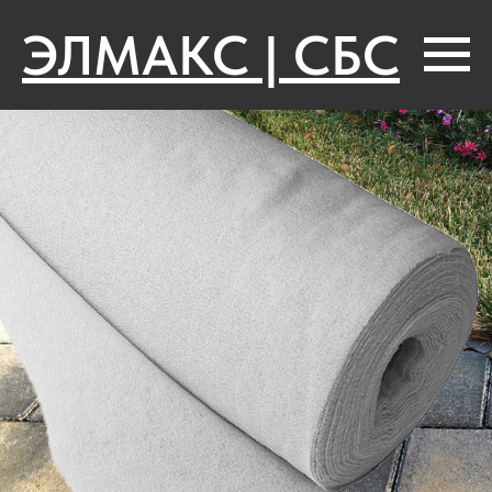
ЭЛМАКС | СБС