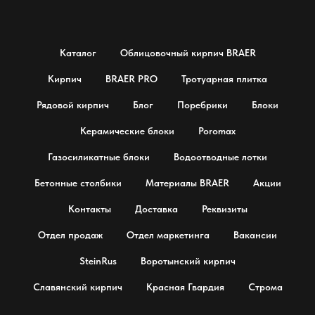
Каталог
Облицовочный кирпич BRAER
Кирпич
BRAER PRO
Тротуарная плитка
Рядовой кирпич
Блог
Поребрики
Блоки
Керамические блоки
Poromax
Газосиликатные блоки
Водоотводные лотки
Бетонные столбики
Материалы BRAER
Акции
Контакты
Доставка
Реквизиты
Отдел продаж
Отдел маркетинга
Вакансии
SteinRus
Воротынский кирпич
Славянский кирпич
Красная Гвардия
Строма