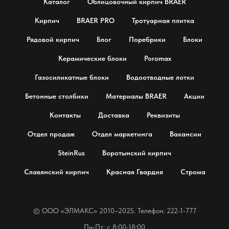
Каталог
Облицовочный кирпич BRAER
Кирпич
BRAER PRO
Тротуарная плитка
Рядовой кирпич
Блог
Поребрики
Блоки
Керамические блоки
Poromax
Газосиликатные блоки
Водоотводные лотки
Бетонные столбики
Материалы BRAER
Акции
Контакты
Доставка
Реквизиты
Отдел продаж
Отдел маркетинга
Вакансии
SteinRus
Воротынский кирпич
Славянский кирпич
Красная Гвардия
Строма
© OOO «ЭЛМАКС» 2010–2025. Телефон: 222-1-777
Пн-Пт: с 8:00-18:00