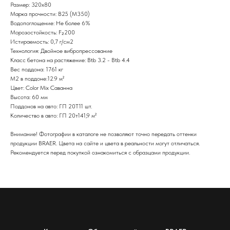
Размер: 320х80
Марка прочности: В25 (М350)
Водопоглощение: Не более 6%
Морозостойкость: F₂200
Истираемость: 0,7 г/см2
Технология: Двойное вибропрессование
Класс бетона на растяжение: Btb 3.2 - Btb 4.4
Вес поддона: 1761 кг
М2 в поддоне:12.9 м²
Цвет: Color Mix Саванна
Высота: 60 мм
Поддонов на авто: ГП 20Т11 шт.
Количество в авто: ГП 20т141,9 м²
Внимание! Фотографии в каталоге не позволяют точно передать оттенки
продукции BRAER. Цвета на сайте и цвета в реальности могут отличаться.
Рекомендуется перед покупкой ознакомиться с образцами продукции.