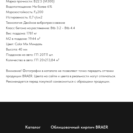
Марка прочности: B22.5 (M300)
Водопоглощение: Не более 6%
Морозостойкость: F₂200
Истираемость: 0,7 г/см2
Технология: Двойное вибропрессование
Класс бетона на растяжение: Btb 3.2 - Btb 4.4
Вес поддона: 1781 кг
М2 в поддоне: 19.44 м²
Цвет: Color Mix Миндаль
Высота: 40 мм
Поддонов на авто: ГП 20Т11 шт.
Количество в авто: ГП 20т213,84 м²
Внимание! Фотографии в каталоге не позволяют точно передать оттенки
продукции BRAER. Цвета на сайте и цвета в реальности могут отличаться.
Рекомендуется перед покупкой ознакомиться с образцами продукции.
Каталог
Облицовочный кирпич BRAER