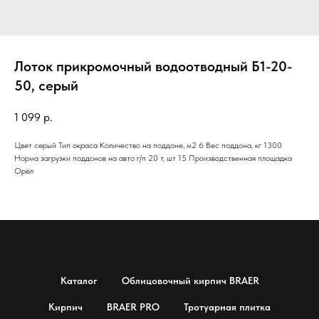
Лоток прикромочный водоотводный Б1-20-
50, серый
1 099
р.
Цвет серый Тип окраса Количество на поддоне, м2 6 Вес поддона, кг 1300
Норма загрузки поддонов на авто г/п 20 т, шт 15 Производственная площадка
Орёл
Каталог
Облицовочный кирпич BRAER
Кирпич
BRAER PRO
Тротуарная плитка