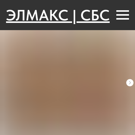
ЭЛМАКС | СБС