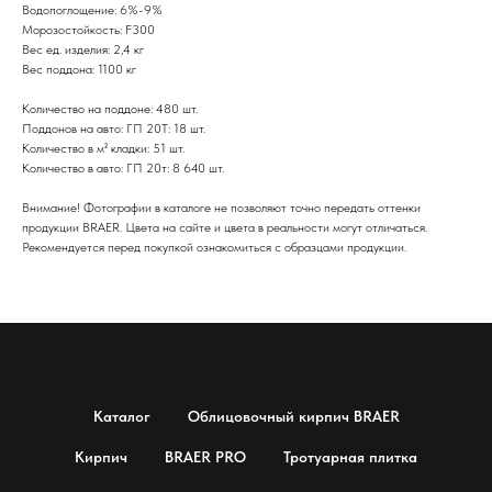
Водопоглощение: 6%-9%
Морозостойкость: F300
Вес ед. изделия: 2,4 кг
Вес поддона: 1100 кг
Количество на поддоне: 480 шт.
Поддонов на авто: ГП 20Т: 18 шт.
Количество в м² кладки: 51 шт.
Количество в авто: ГП 20т: 8 640 шт.
Внимание! Фотографии в каталоге не позволяют точно передать оттенки
продукции BRAER. Цвета на сайте и цвета в реальности могут отличаться.
Рекомендуется перед покупкой ознакомиться с образцами продукции.
Каталог
Облицовочный кирпич BRAER
Кирпич
BRAER PRO
Тротуарная плитка