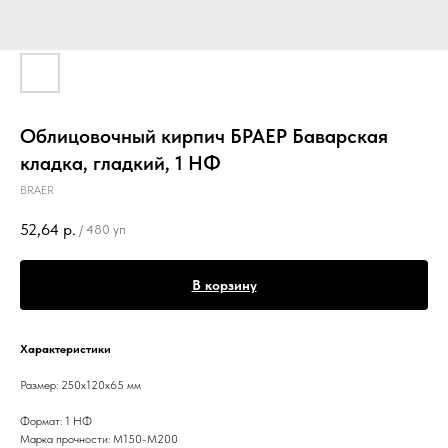
Облицовочный кирпич БРАЕР Баварская
кладка, гладкий, 1 НФ
BRAER
52,64
р.
/
480 уп
В корзину
Характеристики
Размер: 250x120x65 мм
Формат: 1 НФ
Марка прочности: M150-M200