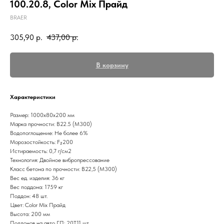
100.20.8, Color Mix Прайд
BRAER
305,90
р.
437,00
р.
В корзину
Характеристики
Размер: 1000x80х200 мм
Марка прочности: B22.5 (M300)
Водопоглощение: Не более 6%
Морозостойкость: F₂200
Истираемость: 0,7 г/см2
Технология: Двойное вибропрессование
Класс бетона по прочности: В22,5 (М300)
Вес ед. изделия: 36 кг
Вес поддона: 1759 кг
Поддон: 48 шт.
Цвет: Color Mix Прайд
Высота: 200 мм
Поддонов на авто ГП: 20Т11 шт.