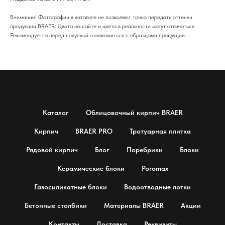
Внимание! Фотографии в каталоге не позволяют точно передать оттенки
продукции BRAER. Цвета на сайте и цвета в реальности могут отличаться.
Рекомендуется перед покупкой ознакомиться с образцами продукции.
Каталог
Облицовочный кирпич BRAER
Кирпич
BRAER PRO
Тротуарная плитка
Рядовой кирпич
Блог
Поребрики
Блоки
Керамические блоки
Poromax
Газосиликатные блоки
Водоотводные лотки
Бетонные столбики
Материалы BRAER
Акции
Контакты
Доставка
Реквизиты