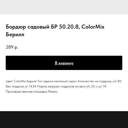
Бордюр садовый БР 50.20.8, ColorMix
Берилл
289
р.
В корзину
Цвет ColorMix Берилл Тип окраса неполный окрас Количество на поддоне, м2 80
Вес поддона, кг 1434 Норма загрузки поддонов на авто г/п 20 т, шт 14
Производственная площадка Рязань