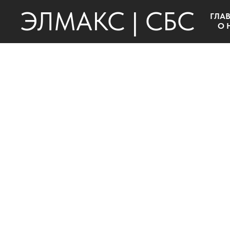
ЭЛМАКС | СБС
ГЛА
О 