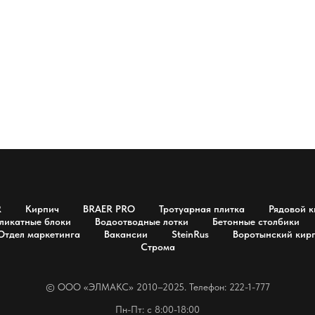
R
Кирпич
BRAER PRO
Тротуарная плитка
Рядовой к
ликатные блоки
Водоотводные лотки
Бетонные столбики
Отдел маркетинга
Вакансии
SteinRus
Воротынский кир
Строма
© OOO «ЭЛМАКС» 2010–2025. Телефон: 222-1-777
Пн-Пт: с 8:00-18:00